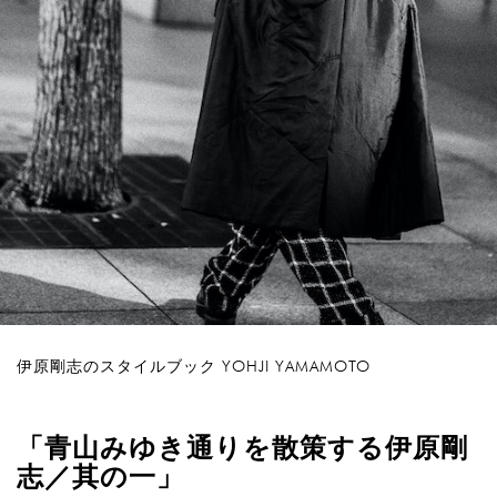
Next
伊原剛志のスタイルブック YOHJI YAMAMOTO
「青山みゆき通りを散策する伊原剛
志／其の一」