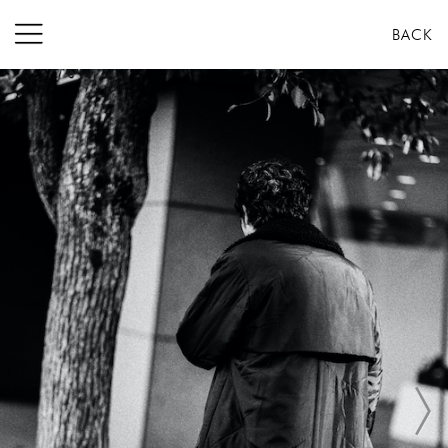
コ
BACK
ン
テ
ン
ツ
へ
ス
キ
ッ
プ