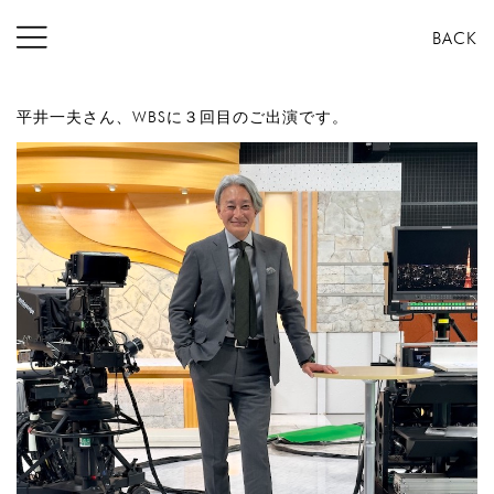
コ
BACK
ン
テ
ン
平井一夫さん、WBSに３回目のご出演です。
ツ
へ
ス
キ
ッ
プ