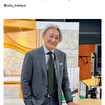
＠wbs_tvtokyo