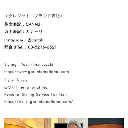
＜クレジット・ブランド表記＞
英文表記 :
CANALI
カナ表記 :
カナーリ
Instagram : @canali
問合せTel. : 03-5216-6521
Styling : Yoshi-hiro Suzuki
https://www.goriinternational.com
Stylist Tokyo
GORI International Inc.
Personal Styling Service For Men
https://stylist.goriinternational.com/