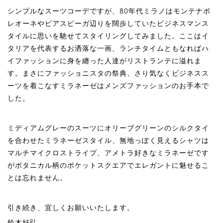
シンプルなスーツコーデですが、80年代ミラノはモンテナポ
レオーネやビアスピーガ辺りを闊歩していたビジネスマンス
タイルに思いを馳せてスタイリングしてみました。ここはイ
タリアを代表するお洒落な一画、ランチタイムともなればハ
イファッションに身を纏った人達がリストランテに溢れま
す。まさにファッショニスタの祭典、さり気なくビジネスス
ーツを着こなすミラネーゼはメンズファッションのお手本で
した。
ミディアムグレーのスーツにオリーブグリーンのシルクタイ
を合わせたミラネーゼスタイル、無地っぽく見えるシャツは
マルチマイクロストライプ、アメトラ好きなミラネーゼです
がボタニカル柄のポケットスクエアでエレガントに魅せるこ
とは忘れません。
引き続き、宜しくお願いいたします。
鈴木好弘