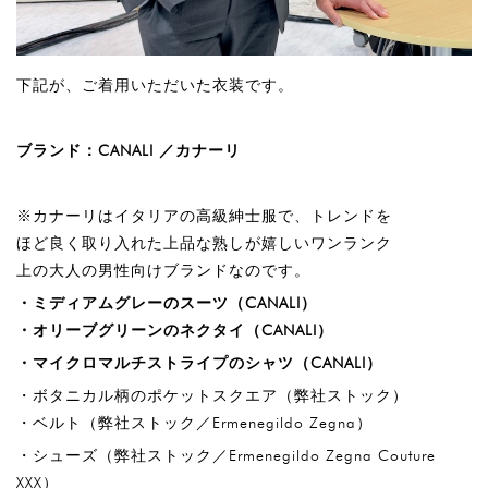
下記が、ご着用いただいた衣装です。
ブランド：
CANALI ／カナーリ
※カナーリはイタリアの高級紳士服で、トレンドを
ほど良く取り入れた上品な熟しが嬉しいワンランク
上の大人の男性向けブランドなのです。
・ミディアムグレーのスーツ（
CANALI
）
・オリーブグリーンのネクタイ（
CANALI
）
・マイクロマルチストライプのシャツ（
CANALI
）
・ボタニカル柄のポケットスクエア（弊社ストック）
・ベルト（弊社ストック／Ermenegildo Zegna）
・シューズ（弊社ストック／Ermenegildo Zegna Couture
XXX）