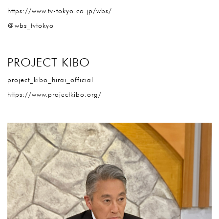
https://www.tv-tokyo.co.jp/wbs/
＠wbs_tvtokyo
PROJECT KIBO
project_kibo_hirai_official
https://www.projectkibo.org/