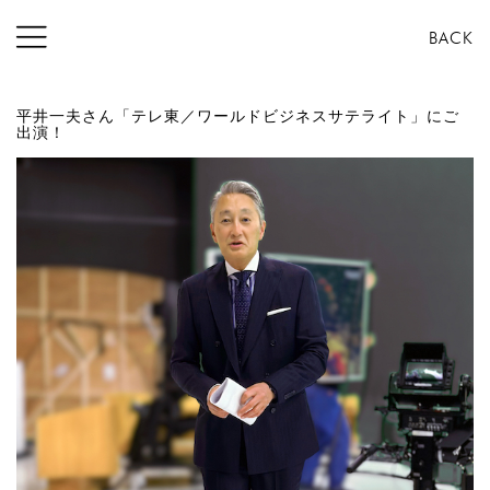
コ
BACK
ン
テ
ン
平井一夫さん「テレ東／ワールドビジネスサテライト」にご
ツ
出演！
へ
ス
キ
ッ
プ