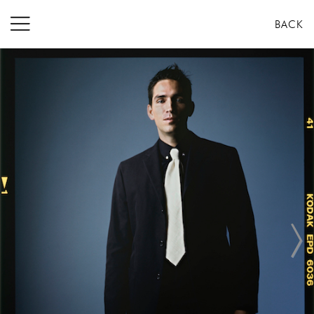
コ
BACK
ン
テ
ン
ツ
へ
ス
キ
ッ
プ
Next