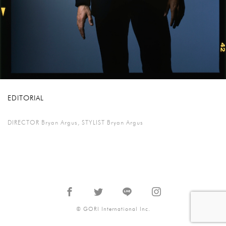
EDITORIAL
DIRECTOR Bryan Argus
,
STYLIST Bryan Argus
©
GORI International Inc.