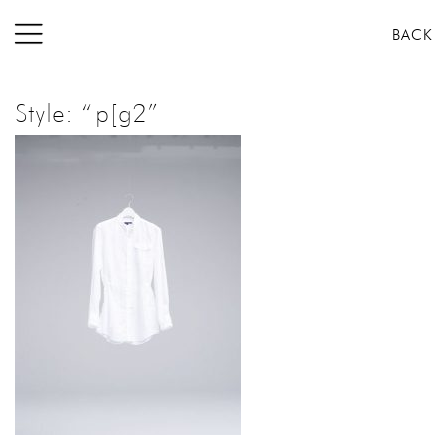
コ
BACK
ン
テ
ン
Style: “p[g2”
ツ
へ
ス
キ
ッ
プ